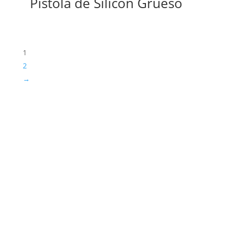
Pistola de Silicón Grueso
1
2
→