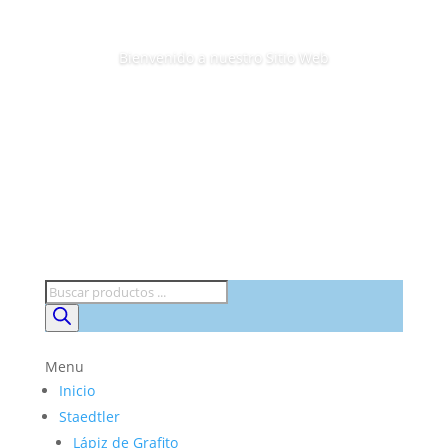
Bienvenido a nuestro Sitio Web
Búsqueda
de
productos
Menu
Inicio
Staedtler
Lápiz de Grafito