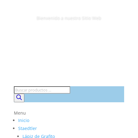
Bienvenido a nuestro Sitio Web
Búsqueda
de
productos
Menu
Inicio
Staedtler
Lápiz de Grafito