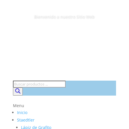
Bienvenido a nuestro Sitio Web
Búsqueda
de
productos
Menu
Inicio
Staedtler
Lápiz de Grafito