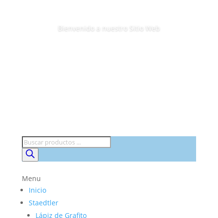
Bienvenido a nuestro Sitio Web
Búsqueda
de
productos
Menu
Inicio
Staedtler
Lápiz de Grafito