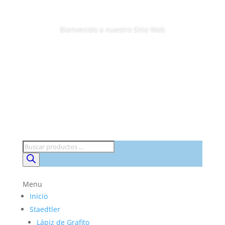
Bienvenido a nuestro Sitio Web
Búsqueda
de
productos
Menu
Inicio
Staedtler
Lápiz de Grafito