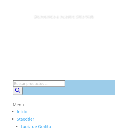
Bienvenido a nuestro Sitio Web
Búsqueda
de
productos
Menu
Inicio
Staedtler
Lápiz de Grafito