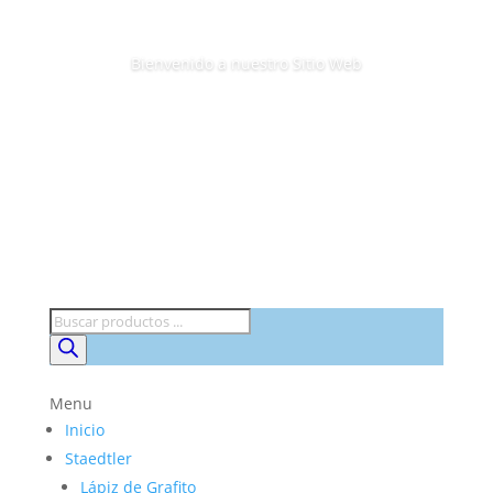
Bienvenido a nuestro Sitio Web
Búsqueda
de
productos
Menu
Inicio
Staedtler
Lápiz de Grafito