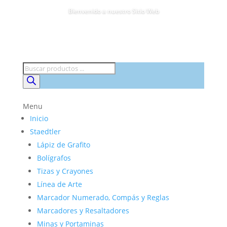
Bienvenido a nuestro Sitio Web
Búsqueda
de
productos
Menu
Inicio
Staedtler
Lápiz de Grafito
Bolígrafos
Tizas y Crayones
Línea de Arte
Marcador Numerado, Compás y Reglas
Marcadores y Resaltadores
Minas y Portaminas