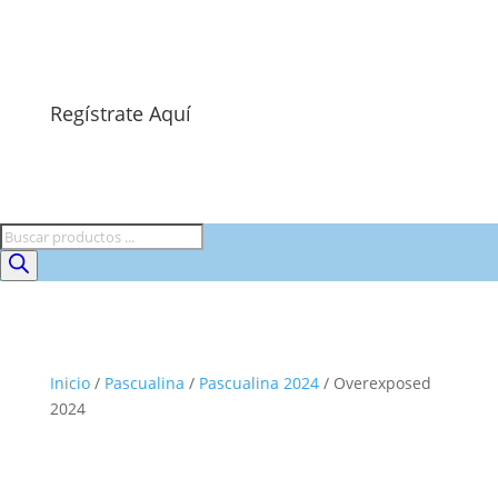
Regístrate Aquí
Búsqueda
de
productos
Inicio
/
Pascualina
/
Pascualina 2024
/ Overexposed
2024