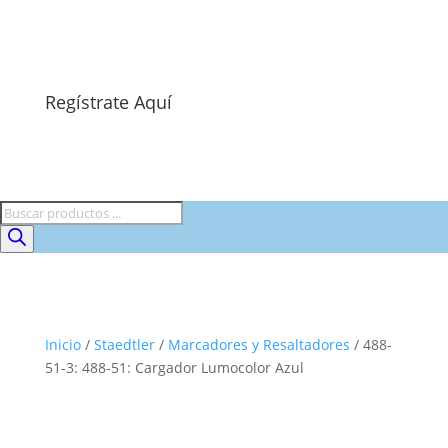
Regístrate Aquí
Búsqueda
de
productos
Inicio
/
Staedtler
/
Marcadores y Resaltadores
/ 488-
51-3: 488-51: Cargador Lumocolor Azul