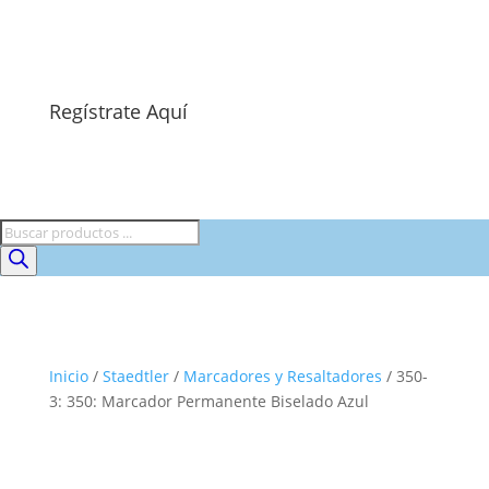
Regístrate Aquí
Búsqueda
de
productos
Inicio
/
Staedtler
/
Marcadores y Resaltadores
/ 350-
3: 350: Marcador Permanente Biselado Azul