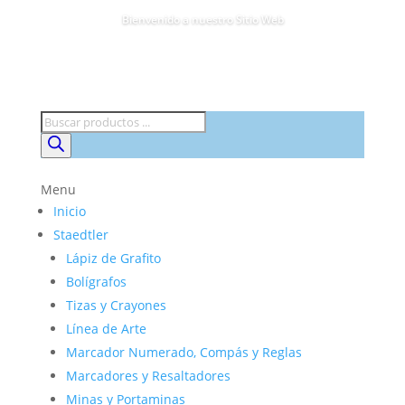
Bienvenido a nuestro Sitio Web
Búsqueda
de
productos
Menu
Inicio
Staedtler
Lápiz de Grafito
Bolígrafos
Tizas y Crayones
Línea de Arte
Marcador Numerado, Compás y Reglas
Marcadores y Resaltadores
Minas y Portaminas