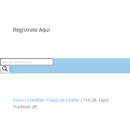
Regístrate Aquí
Búsqueda
de
productos
Inicio
/
Staedtler
/
Lápiz de Grafito
/ 110-2B: Lápiz
Tradition 2B